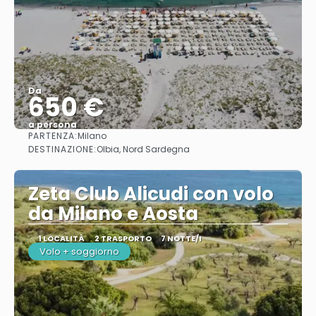
Da
650 €
a persona
PARTENZA:
Milano
Vedere
DESTINAZIONE:
Olbia, Nord Sardegna
Zeta Club Alicudi con volo
da Milano e Aosta
1 LOCALITÀ
2 TRASPORTO
7 NOTTE/I
Volo + soggiorno