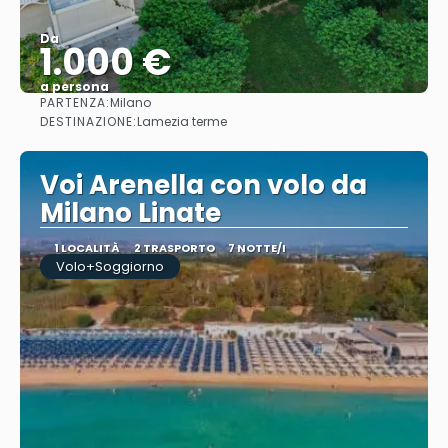
Da
1.000 €
a persona
PARTENZA:
Milano
Vedere
DESTINAZIONE:
Lamezia terme
Voi Arenella con volo da
Milano Linate
1 LOCALITÀ
2 TRASPORTO
7 NOTTE/I
Volo+Soggiorno