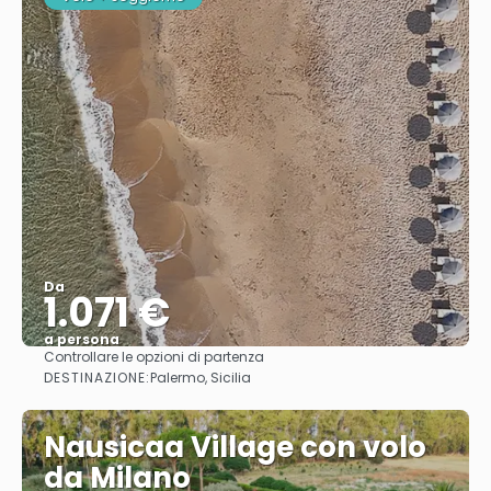
Da
1.071 €
a persona
Controllare le opzioni di partenza
Vedere
DESTINAZIONE:
Palermo, Sicilia
Nausicaa Village con volo
da Milano