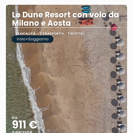
Le Dune Resort con volo da
Milano e Aosta
1 LOCALITÀ
2 TRASPORTO
7 NOTTE/I
Volo+Soggiorno
Da
911 €
a persona