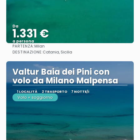
Da
1.331 €
a persona
PARTENZA:
Milan
Vedere
DESTINAZIONE:
Catania, Sicilia
Valtur Baia dei Pini con
volo da Milano Malpensa
1 LOCALITÀ
2 TRASPORTO
7 NOTTE/I
Volo + soggiorno