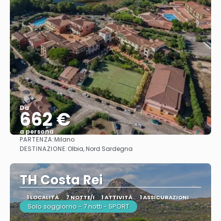
Da
662 €
a persona
PARTENZA:
Milano
Vedere
DESTINAZIONE:
Olbia, Nord Sardegna
TH Costa Rei
1 LOCALITÀ
7 NOTTE/I
1 ATTIVITÀ
1 ASSICURAZIONI
Solo soggiorno - 7 notti - SPORT