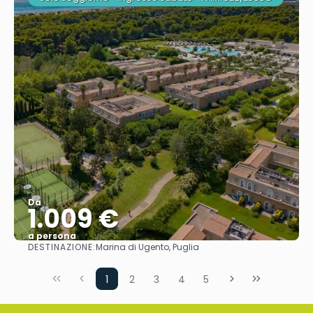
Da
1.009 €
a persona
DESTINAZIONE:
Marina di Ugento, Puglia
Vedere
1
2
3
4
5