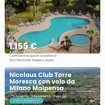
Da
1.155 €
a persona
Controllare le opzioni di partenza
Vedere
DESTINAZIONE:
Palermo, Sicilia
Nicolaus Club Torre
Moresca con volo da
Milano Malpensa
1 LOCALITÀ
2 TRASPORTO
7 NOTTE/I
Volo + soggiorno