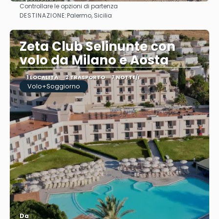
Controllare le opzioni di partenza
Vedere
DESTINAZIONE:
Palermo, Sicilia
Zeta Club Selinunte con
volo da Milano e Aosta
1 LOCALITÀ
2 TRASPORTO
7 NOTTE/I
Volo+Soggiorno
Da