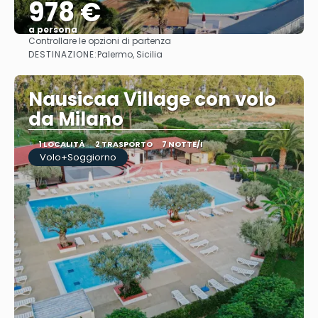
978 €
a persona
Controllare le opzioni di partenza
Vedere
DESTINAZIONE:
Palermo, Sicilia
Nausicaa Village con volo
da Milano
1 LOCALITÀ
2 TRASPORTO
7 NOTTE/I
Volo+Soggiorno