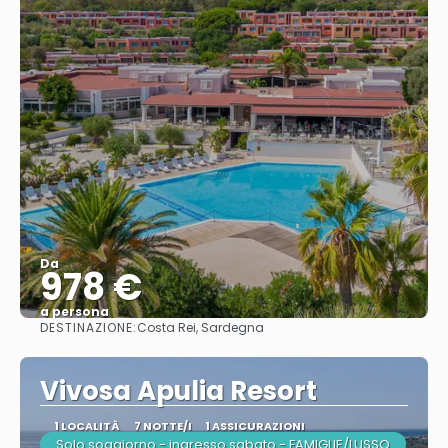
Da
978 €
a persona
DESTINAZIONE:
Costa Rei, Sardegna
Vedere
Vivosa Apulia Resort
1 LOCALITÀ
7 NOTTE/I
1 ASSICURAZIONI
Solo soggiorno - ingresso sabato - FAMIGLIE/LUSSO