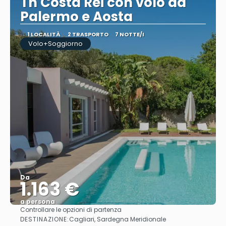
Th Costa Rei con volo da
Palermo e Aosta
1 LOCALITÀ
2 TRASPORTO
7 NOTTE/I
Volo+Soggiorno
Da
1.163 €
a persona
Controllare le opzioni di partenza
Vedere
DESTINAZIONE:
Cagliari, Sardegna Meridionale