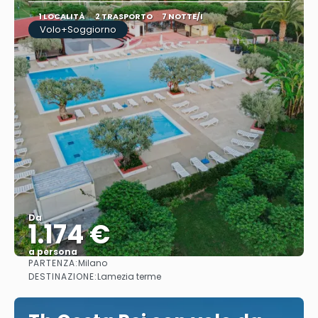
1 LOCALITÀ
2 TRASPORTO
7 NOTTE/I
Volo+Soggiorno
Da
1.174 €
a persona
PARTENZA:
Milano
Vedere
DESTINAZIONE:
Lamezia terme