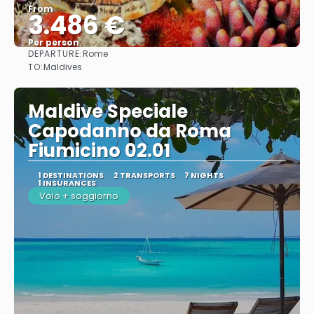
From
3.486 €
Per person
DEPARTURE:
Rome
See
TO:
Maldives
Maldive Speciale
Capodanno da Roma
Fiumicino 02.01
1 DESTINATIONS
2 TRANSPORTS
7 NIGHTS
1 INSURANCES
Volo + soggiorno