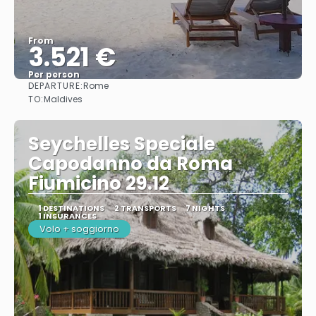
From
3.521 €
Per person
DEPARTURE:
Rome
See
TO:
Maldives
Seychelles Speciale
Capodanno da Roma
Fiumicino 29.12
1 DESTINATIONS
2 TRANSPORTS
7 NIGHTS
1 INSURANCES
Volo + soggiorno