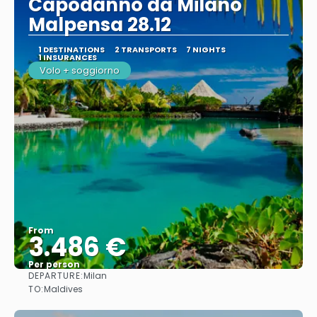
Capodanno da Milano
Malpensa 28.12
1 DESTINATIONS
2 TRANSPORTS
7 NIGHTS
1 INSURANCES
Volo + soggiorno
From
3.486 €
Per person
DEPARTURE:
Milan
See
TO:
Maldives