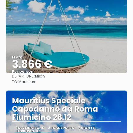
From
3.866 €
Per person
DEPARTURE:
Milan
See
TO:
Mauritius
Mauritius Speciale
Capodanno da Roma
Fiumicino 28.12
1 DESTINATIONS
2 TRANSPORTS
7 NIGHTS
1 INSURANCES