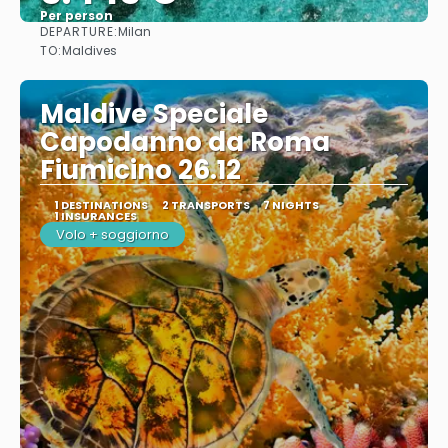
Per person
DEPARTURE:
Milan
See
TO:
Maldives
Maldive Speciale
Capodanno da Roma
Fiumicino 26.12
1 DESTINATIONS
2 TRANSPORTS
7 NIGHTS
1 INSURANCES
Volo + soggiorno