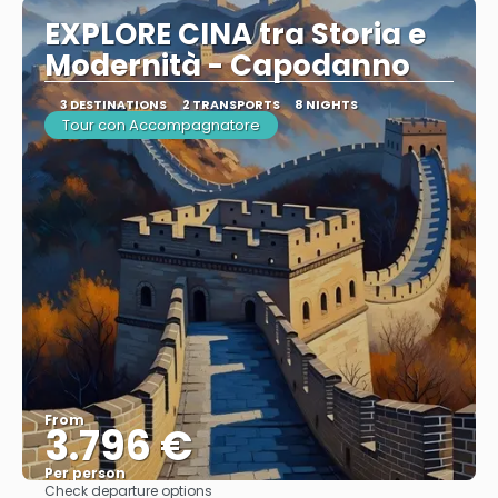
EXPLORE CINA tra Storia e
Modernità - Capodanno
3 DESTINATIONS
2 TRANSPORTS
8 NIGHTS
Tour con Accompagnatore
From
3.796 €
Per person
Check departure options