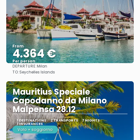
From
4.364 €
Per person
DEPARTURE:
Milan
See
TO:
Seychelles Islands
Mauritius Speciale
Capodanno da Milano
Malpensa 28.12
1 DESTINATIONS
2 TRANSPORTS
7 NIGHTS
1 INSURANCES
Volo + soggiorno