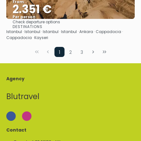
From
2.351 €
Per person
Check departure options
See
DESTINATIONS
Istanbul · Istanbul · Istanbul · Istanbul · Ankara · Cappadocia ·
Cappadocia · Kayseri
1
2
3
Agency
Blutravel
Contact