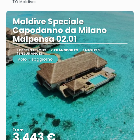
TO:
Maldives
Maldive Speciale
Capodanno da Milano
Malpensa 02.01
1 DESTINATIONS
2 TRANSPORTS
7 NIGHTS
1 INSURANCES
Volo + soggiorno
From
3.443 €