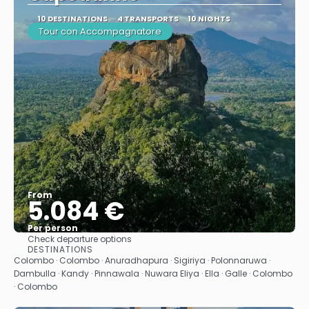
10 DESTINATIONS
4 TRANSPORTS
10 NIGHTS
Tour con Accompagnatore
From
5.084 €
Per person
Check departure options
See
DESTINATIONS
Colombo · Colombo · Anuradhapura · Sigiriya · Polonnaruwa ·
Dambulla · Kandy · Pinnawala · Nuwara Eliya · Ella · Galle · Colombo
· Colombo