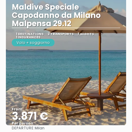
Maldive Speciale
Capodanno da Milano
Malpensa 29.12
1 DESTINATIONS
2 TRANSPORTS
7 NIGHTS
1 INSURANCES
Volo + soggiorno
From
3.871 €
Per person
DEPARTURE:
Milan
See