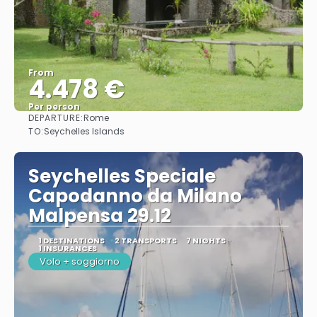
From
4.478 €
Per person
DEPARTURE:
Rome
See
TO:
Seychelles Islands
Seychelles Speciale
Capodanno da Milano
Malpensa 29.12
1 DESTINATIONS
2 TRANSPORTS
7 NIGHTS
1 INSURANCES
Volo + soggiorno