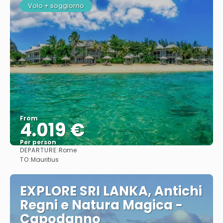
Volo + soggiorno
From
4.019 €
Per person
DEPARTURE:
Rome
See
TO:
Mauritius
EXPLORE SRI LANKA, Antichi
Regni e Natura Magica -
Capodanno