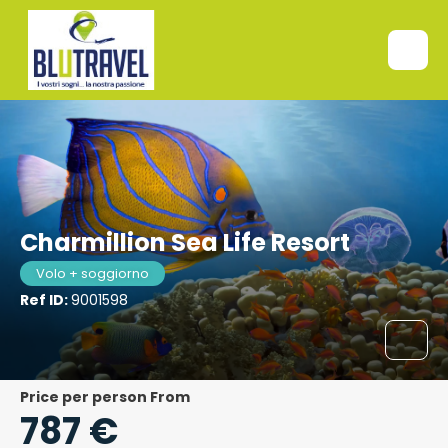
Charmillion Sea Life Resort
Volo + soggiorno
Ref ID:
9001598
price per person From
787 €