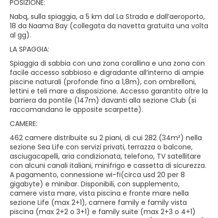
POSIZIONE:
Nabq, sulla spiaggia, a 5 km dal La Strada e dall’aeroporto,
18 da Naama Bay (collegata da navetta gratuita una volta
al gg).
LA SPAGGIA:
Spiaggia di sabbia con una zona corallina e una zona con
facile accesso sabbioso e digradante all’interno di ampie
piscine naturali (profonde fino a 1,8m), con ombrelloni,
lettini e teli mare a disposizione. Accesso garantito oltre la
barriera da pontile (147m) davanti alla sezione Club (si
raccomandano le apposite scarpette).
CAMERE:
462 camere distribuite su 2 piani, di cui 282 (34m²) nella
sezione Sea Life con servizi privati, terrazza o balcone,
asciugacapelli, aria condizionata, telefono, TV satellitare
con alcuni canali italiani, minifrigo e cassetta di sicurezza.
A pagamento, connessione wi-fi(circa usd 20 per 8
gigabyte) e minibar. Disponibili, con supplemento,
camere vista mare, vista piscina e fronte mare nella
sezione Life (max 2+1), camere family e family vista
piscina (max 2+2 o 3+1) e family suite (max 2+3 o 4+1)