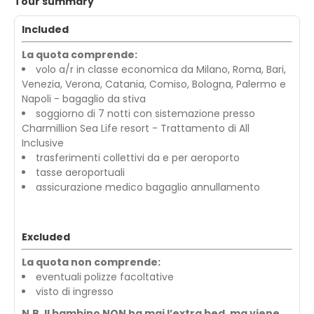
Tour summary
Included
La quota comprende:
volo a/r in classe economica da Milano, Roma, Bari,
Venezia, Verona, Catania, Comiso, Bologna, Palermo e
Napoli - bagaglio da stiva
soggiorno di 7 notti con sistemazione presso
Charmillion Sea Life resort - Trattamento di All
Inclusive
trasferimenti collettivi da e per aeroporto
tasse aeroportuali
assicurazione medico bagaglio annullamento
Excluded
La quota non comprende:
eventuali polizze facoltative
visto di ingresso
N.B. Il bambino NON ha mai l’extra bed, ma viene