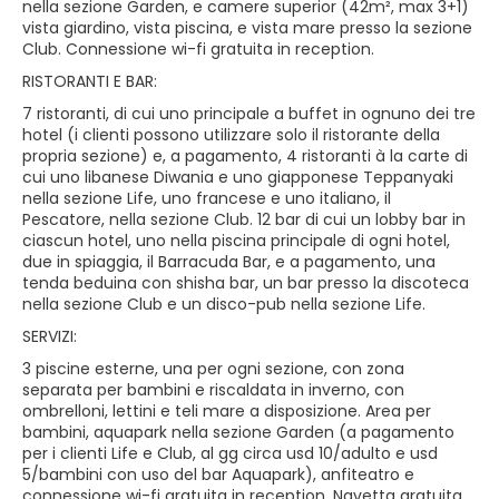
nella sezione Garden, e camere superior (42m², max 3+1)
vista giardino, vista piscina, e vista mare presso la sezione
Club. Connessione wi-fi gratuita in reception.
RISTORANTI E BAR:
7 ristoranti, di cui uno principale a buffet in ognuno dei tre
hotel (i clienti possono utilizzare solo il ristorante della
propria sezione) e, a pagamento, 4 ristoranti à la carte di
cui uno libanese Diwania e uno giapponese Teppanyaki
nella sezione Life, uno francese e uno italiano, il
Pescatore, nella sezione Club. 12 bar di cui un lobby bar in
ciascun hotel, uno nella piscina principale di ogni hotel,
due in spiaggia, il Barracuda Bar, e a pagamento, una
tenda beduina con shisha bar, un bar presso la discoteca
nella sezione Club e un disco-pub nella sezione Life.
SERVIZI:
3 piscine esterne, una per ogni sezione, con zona
separata per bambini e riscaldata in inverno, con
ombrelloni, lettini e teli mare a disposizione. Area per
bambini, aquapark nella sezione Garden (a pagamento
per i clienti Life e Club, al gg circa usd 10/adulto e usd
5/bambini con uso del bar Aquapark), anfiteatro e
connessione wi-fi gratuita in reception. Navetta gratuita