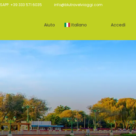
APP: +39 333 571 6035
info@blutravelviaggi.com
Aiuto
Italiano
Accedi