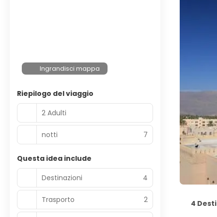
Ingrandisci mappa
Riepilogo del viaggio
2 Adulti
notti
7
Questa idea include
Destinazioni
4
Trasporto
2
4 Desti