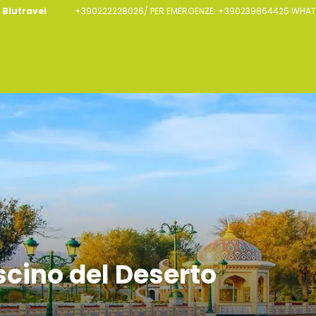
Blutravel
+390222228026/ PER EMERGENZE: +390239864425 WHATS
cino del Deserto